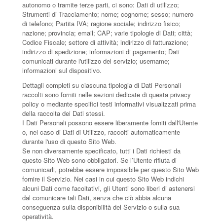
autonomo o tramite terze parti, ci sono: Dati di utilizzo;
Strumenti di Tracciamento; nome; cognome; sesso; numero
di telefono; Partita IVA; ragione sociale; indirizzo fisico;
nazione; provincia; email; CAP; varie tipologie di Dati; città;
Codice Fiscale; settore di attività; indirizzo di fatturazione;
indirizzo di spedizione; informazioni di pagamento; Dati
comunicati durante l'utilizzo del servizio; username;
informazioni sul dispositivo.
Dettagli completi su ciascuna tipologia di Dati Personali
raccolti sono forniti nelle sezioni dedicate di questa privacy
policy o mediante specifici testi informativi visualizzati prima
della raccolta dei Dati stessi.
I Dati Personali possono essere liberamente forniti dall'Utente
o, nel caso di Dati di Utilizzo, raccolti automaticamente
durante l'uso di questo Sito Web.
Se non diversamente specificato, tutti i Dati richiesti da
questo Sito Web sono obbligatori. Se l’Utente rifiuta di
comunicarli, potrebbe essere impossibile per questo Sito Web
fornire il Servizio. Nei casi in cui questo Sito Web indichi
alcuni Dati come facoltativi, gli Utenti sono liberi di astenersi
dal comunicare tali Dati, senza che ciò abbia alcuna
conseguenza sulla disponibilità del Servizio o sulla sua
operatività.