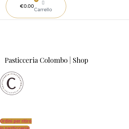
€
0.00
Carrello
Pasticceria Colombo | Shop
Ordini per ritiro
in pasticceria!