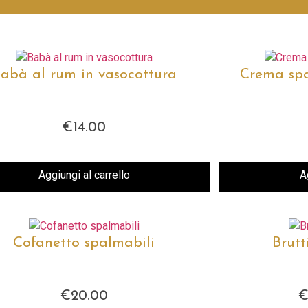
abà al rum in vasocottura
Crema spa
€
14.00
Aggiungi al carrello
A
Cofanetto spalmabili
Brutt
€
20.00