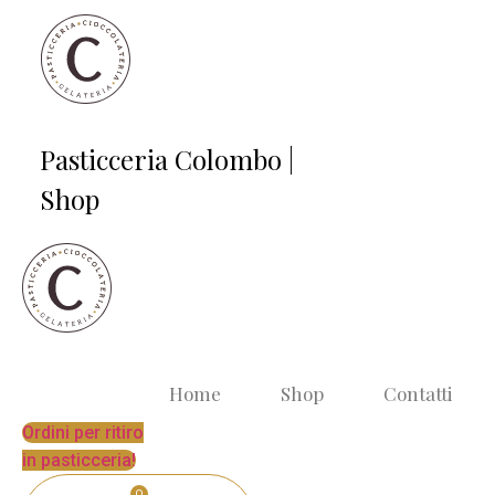
Vai
al
contenuto
Pasticceria Colombo |
Shop
Home
Shop
Contatti
Ordini per ritiro
in pasticceria!
0