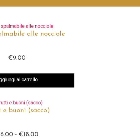
lmabile alle nocciole
€
9.00
ggiungi al carrello
i e buoni (sacco)
€
6.00
-
€
18.00
Fascia