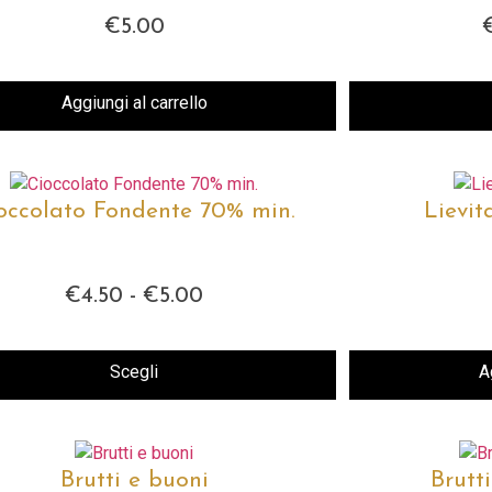
€
5.00
Aggiungi al carrello
occolato Fondente 70% min.
Lievit
€
4.50
-
€
5.00
Fascia
di
prezzo:
da
Scegli
A
€4.50
Questo
a
prodotto
€5.00
ha
più
Brutti e buoni
Brutt