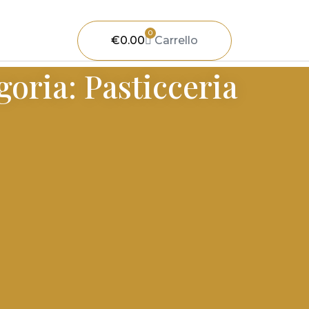
0
€
0.00
Carrello
goria: Pasticceria