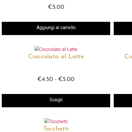
opzioni
€
5.00
possono
essere
scelte
Aggiungi al carrello
nella
pagina
del
prodotto
Cioccolato al Latte
Ci
€
4.50
-
€
5.00
Fascia
di
prezzo:
da
Scegli
€4.50
Questo
a
prodotto
€5.00
ha
più
Tocchetti