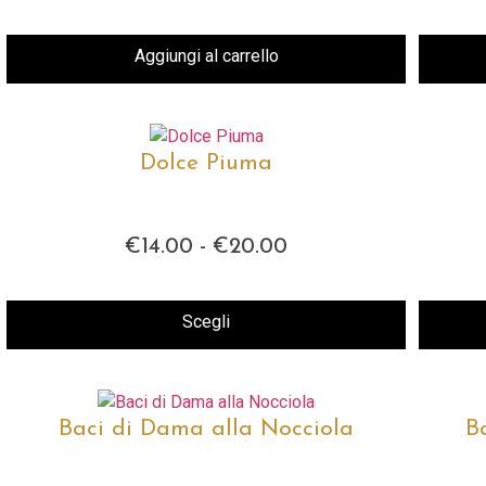
Aggiungi al carrello
Dolce Piuma
€
14.00
-
€
20.00
Fascia
di
prezzo:
da
Scegli
€14.00
Questo
a
prodotto
€20.00
ha
più
Baci di Dama alla Nocciola
B
varianti.
Le