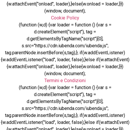
{w.attachEvent("onload", loader);}else{w.onload = loader;}})
(window, document);
Cookie Policy
(function (w,d) {var loader = function () {var s =
d.createElement("script"), tag =
d.getElementsByTagName("script")[0];
s.src="https://cdn.iubenda.com/iubenda.js";
tag.parentNode.insertBefore(s,tag);}; if(w.addEventListener)
{w.addEventListener("load", loader, false);}else if(w.attachEvent)
{w.attachEvent("onload", loader);}else{w.onload = loader;}})
(window, document);
Termini e Condizioni
(function (w,d) {var loader = function () {var s =
d.createElement("script"), tag =
d.getElementsByTagName("script")[0];
s.src="https://cdn.iubenda.com/iubenda.js";
tag.parentNode.insertBefore(s,tag);}; if(w.addEventListener)
{w.addEventListener("load", loader, false);}else if(w.attachEvent)
{w.attachEvent("onload", loader);}else{w.onload = loader;}})