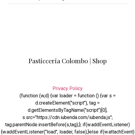
Pasticceria Colombo | Shop
Privacy Policy
(function (w,d) {var loader = function () {var s =
d.createElement("script"), tag =
d.getElementsByTagName("script")[0];
s.src="https://cdn.iubenda.com/iubenda.js";
tag.parentNode.insertBefore(s,tag);}; if(w.addEventListener)
{w.addEventListener("load", loader, false);}else if(w.attachEvent)